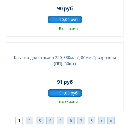
90 руб
В наличии
Крышка для стакана 250-330мл Д-80мм Прозрачная
(ПП) (50шт)
91 руб
В наличии
Страницы
1
2
3
4
5
6
7
8
›
»