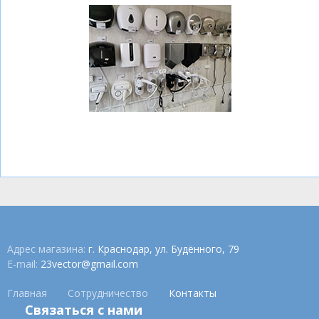
Адрес магазина:
г. Краснодар, ул. Будённого, 79
E-mail:
23vector@gmail.com
Главная
Сотрудничество
Контакты
Связаться с нами