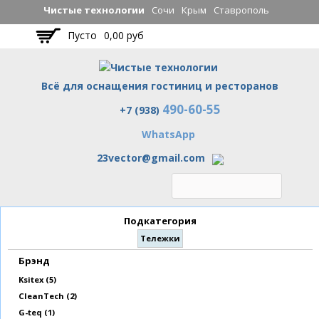
Перейти к
Чистые технологии
Сочи
Крым
Ставрополь
основному
Пусто
0,00 руб
содержанию
Всё для оснащения гостиниц и ресторанов
490-60-55
Чистые технологии
+7 (938)
WhatsApp
23vector@gmail.com
Подкатегория
Тележки
Брэнд
Apply Ksitex filter
Ksitex (5)
Apply CleanTech filter
CleanTech (2)
Apply G-teq filter
G-teq (1)